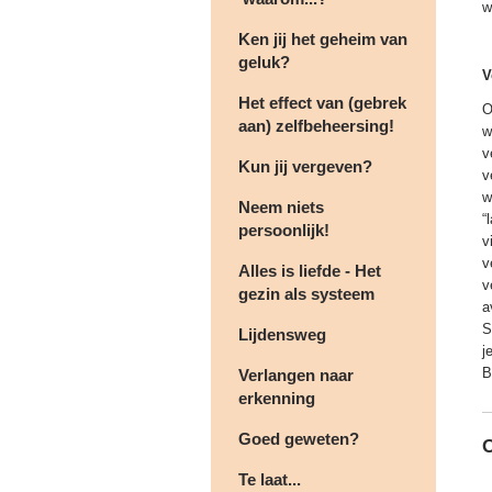
w
Ken jij het geheim van
geluk?
V
Het effect van (gebrek
O
aan) zelfbeheersing!
w
v
Kun jij vergeven?
v
w
Neem niets
“
persoonlijk!
v
v
Alles is liefde - Het
v
gezin als systeem
a
S
Lijdensweg
j
B
Verlangen naar
erkenning
Goed geweten?
Te laat...