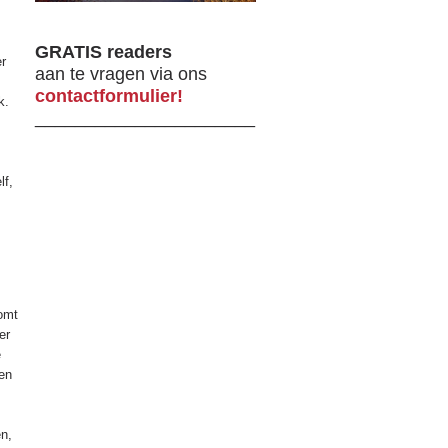
GRATIS readers
er
aan te vragen via ons
contactformulier!
k.
______________________
lf,
omt
er
e
een
en,