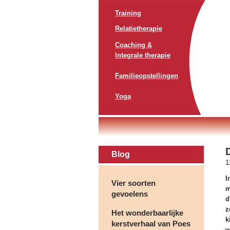
Training
Relatietherapie
Coaching &
Integrale therapie
Familieopstellingen
Yoga
Blog
1
I
Vier soorten
m
gevoelens
d
z
Het wonderbaarlijke
k
kerstverhaal van Poes
w