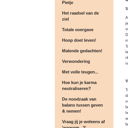
Pietje
S
Het raadsel van de
A
ziel
j
s
Totale overgave
D
Hoop doet leven!
m
‘
Malende gedachten!
l
n
Verwondering
n
Met volle teugen...
V
Hoe kun je karma
neutraliseren?
T
d
De noodzaak van
v
balans tussen geven
b
& nemen!
h
w
Vraag jij je weleens af
b
'waarom...?'