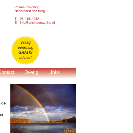
Prisma Coaching
Nederhorst den Berg
T: 06-41814252
E:
info@prismacoaching.nl
Vraag
eenmalig
GRATIS
advies!
Contact
Overig
Links
r de
et