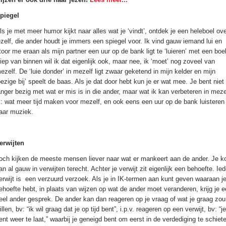
piegel
ls je met meer humor kijkt naar alles wat je ‘vindt’, ontdek je een heleboel ov
ezelf, die ander houdt je immers een spiegel voor. Ik vind gauw iemand lui en
toor me eraan als mijn partner een uur op de bank ligt te ‘luieren’ met een boe
iep van binnen wil ik dat eigenlijk ook, maar nee, ik ‘moet’ nog zoveel van
ezelf. De ‘luie donder’ in mezelf ligt zwaar geketend in mijn kelder en mijn
bezige bij’ speelt de baas. Als je dat door hebt kun je er wat mee. Je bent niet
anger bezig met wat er mis is in die ander, maar wat ik kan verbeteren in meze
l: wat meer tijd maken voor mezelf, en ook eens een uur op de bank luisteren
aar muziek.
erwijten
och kijken de meeste mensen liever naar wat er mankeert aan de ander. Je k
an al gauw in verwijten terecht. Achter je verwijt zit eigenlijk een behoefte. Ied
erwijt is
een verzuurd verzoek. Als je in IK-termen aan kunt geven waaraan j
ehoefte hebt, in plaats van wijzen op wat de ander moet veranderen, krijg je 
eel ander gesprek. De ander kan dan reageren op je vraag of wat je graag zou
illen, bv: “ik wil graag dat je op tijd bent”, i.p.v. reageren op een verwijt, bv: “je
ent weer te laat,” waarbij je geneigd bent om eerst in de verdediging te schiet