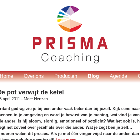
Home
Over ons
Producten
Blog
Agenda
De pot verwijt de ketel
3 april 2011 -
Marc Henzen
rritant gedrag zie je bij een ander vaak beter dan bij jezelf. Kijk eens naa
ensen in je omgeving en word je bewust van je mening, wat vind je van
ie ander: is hij sloom, slordig, emotioneel of potdicht? Wat het ook is, h
egt net zoveel over jezelf als over die ander. Wat je zegt ben je zelf…
inderen weten dit precies. Als je met één vinger wijst naar de ander, dan
ijzen er ook drie naar jezelf!
Lees meer...