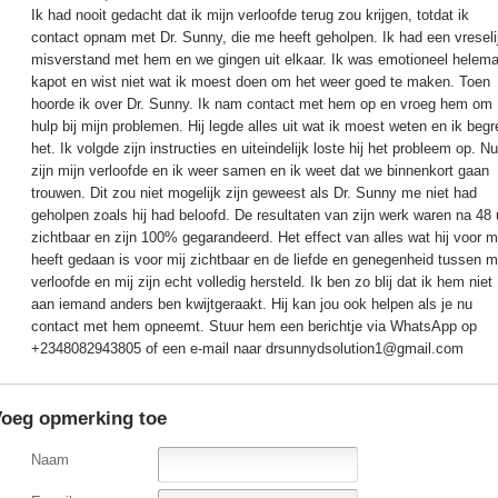
Ik had nooit gedacht dat ik mijn verloofde terug zou krijgen, totdat ik
contact opnam met Dr. Sunny, die me heeft geholpen. Ik had een vreseli
misverstand met hem en we gingen uit elkaar. Ik was emotioneel helema
kapot en wist niet wat ik moest doen om het weer goed te maken. Toen
hoorde ik over Dr. Sunny. Ik nam contact met hem op en vroeg hem om
hulp bij mijn problemen. Hij legde alles uit wat ik moest weten en ik beg
het. Ik volgde zijn instructies en uiteindelijk loste hij het probleem op. Nu
zijn mijn verloofde en ik weer samen en ik weet dat we binnenkort gaan
trouwen. Dit zou niet mogelijk zijn geweest als Dr. Sunny me niet had
geholpen zoals hij had beloofd. De resultaten van zijn werk waren na 48 
zichtbaar en zijn 100% gegarandeerd. Het effect van alles wat hij voor 
heeft gedaan is voor mij zichtbaar en de liefde en genegenheid tussen m
verloofde en mij zijn echt volledig hersteld. Ik ben zo blij dat ik hem niet
aan iemand anders ben kwijtgeraakt. Hij kan jou ook helpen als je nu
contact met hem opneemt. Stuur hem een ​​berichtje via WhatsApp op
+2348082943805 of een e-mail naar drsunnydsolution1@gmail.com
oeg opmerking toe
Naam