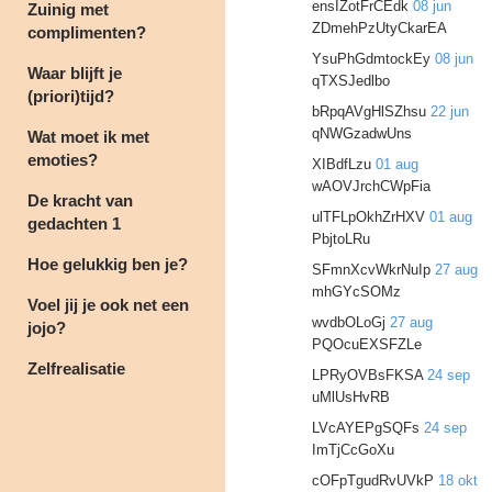
ensIZotFrCEdk
08 jun
Zuinig met
ZDmehPzUtyCkarEA
complimenten?
YsuPhGdmtockEy
08 jun
Waar blijft je
qTXSJedlbo
(priori)tijd?
bRpqAVgHlSZhsu
22 jun
qNWGzadwUns
Wat moet ik met
emoties?
XIBdfLzu
01 aug
wAOVJrchCWpFia
De kracht van
ulTFLpOkhZrHXV
01 aug
gedachten 1
PbjtoLRu
Hoe gelukkig ben je?
SFmnXcvWkrNuIp
27 aug
mhGYcSOMz
Voel jij je ook net een
wvdbOLoGj
27 aug
jojo?
PQOcuEXSFZLe
Zelfrealisatie
LPRyOVBsFKSA
24 sep
uMlUsHvRB
LVcAYEPgSQFs
24 sep
ImTjCcGoXu
cOFpTgudRvUVkP
18 okt