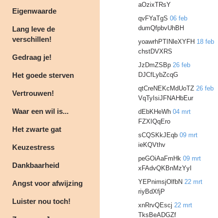
aOzixTRsY
Eigenwaarde
qvFYaTgS
06 feb
dumQfpbvUhBH
Lang leve de
verschillen!
yoawrhPTINleXYFH
18 feb
chstDVXRS
Gedraag je!
JzDmZSBp
26 feb
Het goede sterven
DJCfLybZcqG
qtCreNEKcMdUoTZ
26 feb
Vertrouwen!
VqTyIsiJFNAHbEur
Waar een wil is...
dEbKHeWh
04 mrt
FZXIQqEro
Het zwarte gat
sCQSKkJEqb
09 mrt
ieKQVthv
Keuzestress
peGOiAaFmHk
09 mrt
Dankbaarheid
xFAdvQKBnMzYyI
YEPnimsjOlfbN
22 mrt
Angst voor afwijzing
riyBdXfjP
Luister nou toch!
xnRrvQEscj
22 mrt
TksBeADGZf