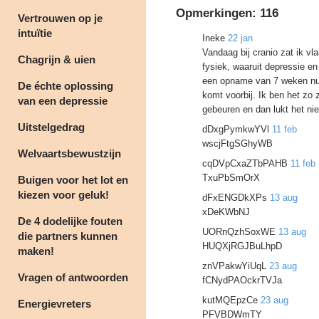
Opmerkingen:
116
Vertrouwen op je
intuïtie
Ineke
22 jan
Vandaag bij cranio zat ik vl
Chagrijn & uien
fysiek, waaruit depressie e
een opname van 7 weken nu 
De échte oplossing
komt voorbij. Ik ben het zo z
van een depressie
gebeuren en dan lukt het nie
Uitstelgedrag
dDxgPymkwYVl
11 feb
wscjFtgSGhyWB
Welvaartsbewustzijn
cqDVpCxaZTbPAHB
11 feb
TxuPbSmOrX
Buigen voor het lot en
kiezen voor geluk!
dFxENGDkXPs
13 aug
xDeKWbNJ
De 4 dodelijke fouten
UORnQzhSoxWE
13 aug
die partners kunnen
HUQXjRGJBuLhpD
maken!
znVPakwYiUqL
23 aug
Vragen of antwoorden
fCNydPAOckrTVJa
kutMQEpzCe
23 aug
Energievreters
PFVBDWmTY