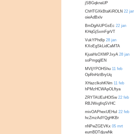
jSBGqknaUP
ChHTGXkBtaKiROLN
22 ja
oieAdBxlv
BmDgAiUPGsEc
22 jan
KHqGjSxmFgrVT
VukYPhdIp
28 jan
KXoEgSkLidCaMTA
KjuaHsOXMPJxyA
28 jan
soPmgqjlEN
MVljYPOHShu
11 feb
OpRnHztBryUq
XHazclkohKNm
11 feb
hPMzHCWApOLftya
ZRYTAUEuHOlSw
22 feb
RBJWxgfrqSVHC
mivOAPhexUEHuI
22 feb
hcZmzAdYQgHKBr
nNPwZGEVKx
05 mrt
eumBDTdjywNk