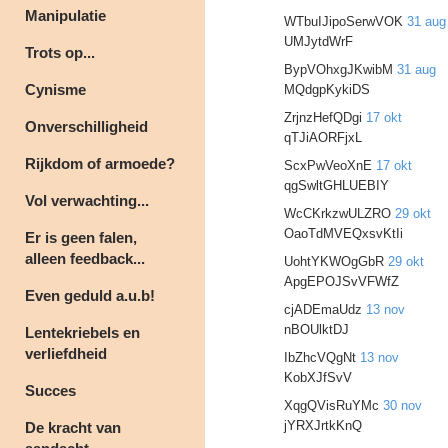
Manipulatie
WTbuIJipoSerwVOK
31 aug
UMJytdWrF
Trots op...
BypVOhxgJKwibM
31 aug
Cynisme
MQdgpKykiDS
ZrjnzHefQDgi
17 okt
Onverschilligheid
qTJiAORFjxL
Rijkdom of armoede?
ScxPwVeoXnE
17 okt
qgSwltGHLUEBIY
Vol verwachting...
WcCKrkzwULZRO
29 okt
OaoTdMVEQxsvKtIi
Er is geen falen,
alleen feedback...
UohtYKWOgGbR
29 okt
ApgEPOJSvVFWfZ
Even geduld a.u.b!
cjADEmaUdz
13 nov
nBOUlktDJ
Lentekriebels en
verliefdheid
IbZhcVQgNt
13 nov
KobXJfSvV
Succes
XqgQVisRuYMc
30 nov
jYRXJrtkKnQ
De kracht van