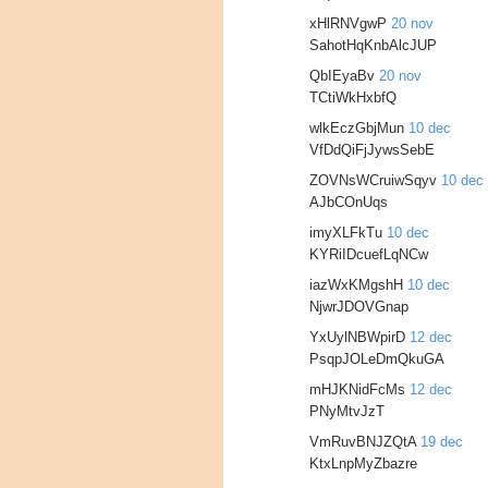
xHlRNVgwP
20 nov
SahotHqKnbAlcJUP
QbIEyaBv
20 nov
TCtiWkHxbfQ
wlkEczGbjMun
10 dec
VfDdQiFjJywsSebE
ZOVNsWCruiwSqyv
10 dec
AJbCOnUqs
imyXLFkTu
10 dec
KYRiIDcuefLqNCw
iazWxKMgshH
10 dec
NjwrJDOVGnap
YxUylNBWpirD
12 dec
PsqpJOLeDmQkuGA
mHJKNidFcMs
12 dec
PNyMtvJzT
VmRuvBNJZQtA
19 dec
KtxLnpMyZbazre