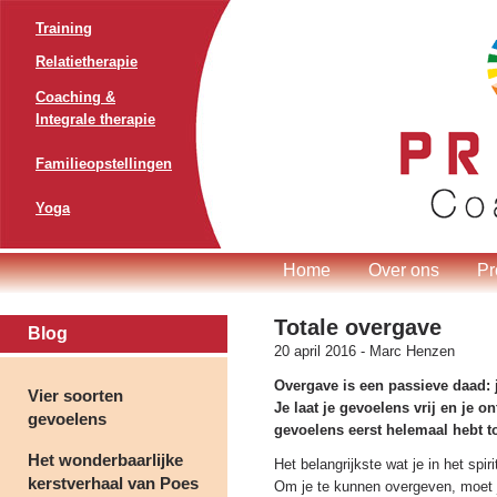
Training
Relatietherapie
Coaching &
Integrale therapie
Familieopstellingen
Yoga
Home
Over ons
Pr
Totale overgave
Blog
20 april 2016 -
Marc Henzen
Overgave is een passieve daad: je
Vier soorten
Je laat je gevoelens vrij en je o
gevoelens
gevoelens eerst helemaal hebt t
Het wonderbaarlijke
Het belangrijkste wat je in het spir
kerstverhaal van Poes
Om je te kunnen overgeven, moet je