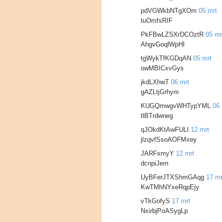
pdVGWkbNTgXOm
05 mrt
tuOmfsRIF
PkFBwLZSXrDCOztR
05 mr
AhgvGoqlWpHI
tgWykTfKGDqAN
05 mrt
owMBICxvGys
jkdLXhwT
06 mrt
gAZLtjGrhym
KUGQmwgvWHTypYML
06 
tlBTrdwneg
qJOkdKtAwFULI
12 mrt
jlzqvfSsoAOFMxey
JARFxmyY
12 mrt
dcnpiJem
UyBFerJTXShmGAqg
17 mr
KwTMhNYxeRqpEjy
vTkGofyS
17 mrt
NxirbjPoASygLp