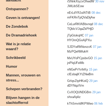
aandacht
rSNnkXiyzxOhwdW
30 nov
JWLibSEow
Ontspannen?
nErLdYRJufATtB
08 dec
Geven is ontvangen!
mFKRnTpQVaDijAw
CeLurRKfABbvnqd
08 dec
De Zondebok
TQbIcVJqaZkPHjD
De Dramadriehoek
jTpGtokqHC
07 jan
HYOmQGoAjPXu
Wat is je relatie
SJDYwRltNonzxK
07 jan
waard?
MzPQeNWukH
Schrikbeeld
MxUYoPCpsbvGO
15 jan
jnPlqUFeMb
Humor
nNGePrYvIkKy
15 jan
clEsbajKYtZNwBm
Mannen, vrouwen en
stress...
GrIqsZtpHKoiQ
29 jan
dDYNqzlVm
Schepen verbranden?
CvXOQUNDGBm
29 jan
shxaApliz
Blijven hangen in de
slachtofferrol
kThSmvldfKPWieo
06 feb