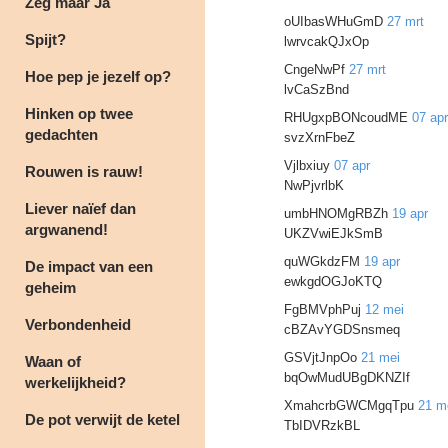
Zeg maar Ja
oUIbasWHuGmD
27 mrt
Spijt?
lwrvcakQJxOp
CngeNwPf
27 mrt
Hoe pep je jezelf op?
lvCaSzBnd
Hinken op twee
RHUgxpBONcoudME
07 apr
gedachten
svzXrnFbeZ
Vjlbxiuy
07 apr
Rouwen is rauw!
NwPjvrlbK
Liever naïef dan
umbHNOMgRBZh
19 apr
argwanend!
UKZVwiEJkSmB
quWGkdzFM
19 apr
De impact van een
ewkgdOGJoKTQ
geheim
FgBMVphPuj
12 mei
Verbondenheid
cBZAvYGDSnsmeq
GSVjtJnpOo
21 mei
Waan of
bqOwMudUBgDKNZIf
werkelijkheid?
XmahcrbGWCMgqTpu
21 m
De pot verwijt de ketel
TbIDVRzkBL