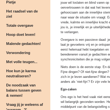
Pietje
jouw wil loslaten en blind varen o
oervertrouwen in dat wat het leven
Het raadsel van de
gehoorzaam aan de innerlijke stem, 
ziel
naar waar de situatie om vraagt. E
vrede, kalmte en innerlijke kracht 
Totale overgave
jou is, je innerlijk en je uiterlijkh
te verlangen.
Hoop doet leven!
Overgave is een passieve daad: je b
Malende gedachten!
laat je gevoelens vrij en je ontspa
eerst helemaal hebt toegelaten en
Verwondering
beredeneren vanuit je gedachten e
synchroniciteiten die je mag volge
Met volle teugen...
Niets doen is de eerste stap. En da
Hoe kun je karma
Fijne dingen? Of niet-fijne dingen?
neutraliseren?
zich in je leven aandienen? Wat maak
anders als ‘niet-fijn’? Er zijn vele
De noodzaak van
Ego-zaken
balans tussen geven
& nemen!
Ons ego is het heel vaak niet eens
wil belangrijk gevonden worden. He
Vraag jij je weleens af
middelpunt van de belangstelling s
'waarom...?'