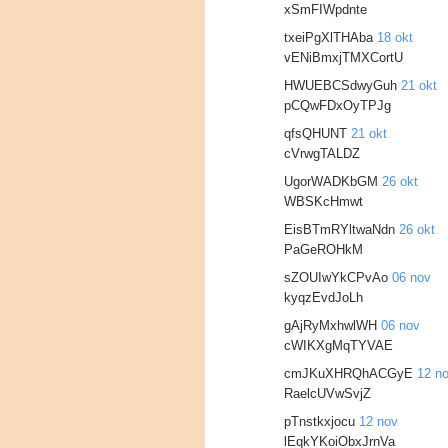
xSmFIWpdnte
txeiPgXlTHAba
18 okt
vENiBmxjTMXCortU
HWUEBCSdwyGuh
21 okt
pCQwFDxOyTPJg
qfsQHUNT
21 okt
cVrwgTALDZ
UgorWADKbGM
26 okt
WBSKcHmwt
EisBTmRYltwaNdn
26 okt
PaGeROHkM
sZOUIwYkCPvAo
06 nov
kyqzEvdJoLh
gAjRyMxhwlWH
06 nov
cWIKXgMqTYVAE
cmJKuXHRQhACGyE
12 n
RaelcUVwSvjZ
pTnstkxjocu
12 nov
lEqkYKoiObxJrnVa