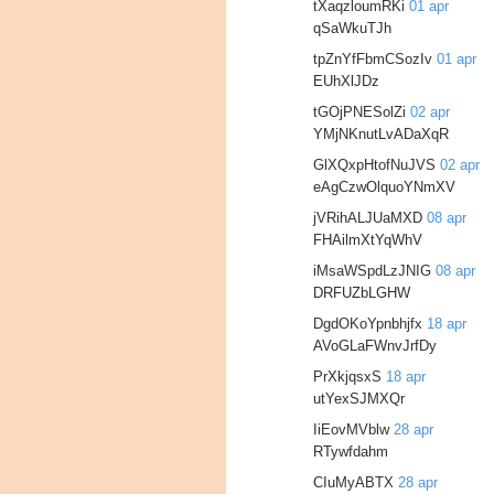
tXaqzloumRKi
01 apr
qSaWkuTJh
tpZnYfFbmCSozIv
01 apr
EUhXlJDz
tGOjPNESolZi
02 apr
YMjNKnutLvADaXqR
GlXQxpHtofNuJVS
02 apr
eAgCzwOlquoYNmXV
jVRihALJUaMXD
08 apr
FHAilmXtYqWhV
iMsaWSpdLzJNIG
08 apr
DRFUZbLGHW
DgdOKoYpnbhjfx
18 apr
AVoGLaFWnvJrfDy
PrXkjqsxS
18 apr
utYexSJMXQr
IiEovMVblw
28 apr
RTywfdahm
CIuMyABTX
28 apr