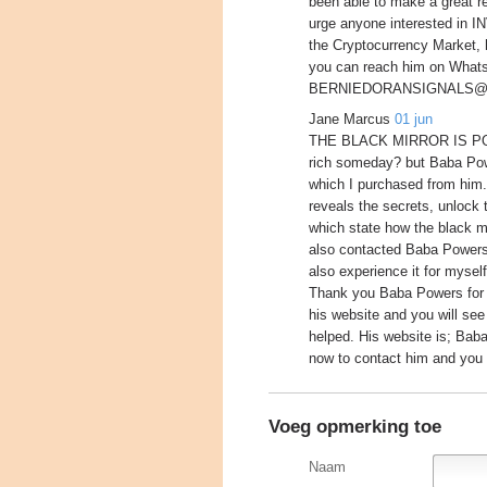
been able to make a great ret
urge anyone interested in I
the Cryptocurrency Market, 
you can reach him on Whats
BERNIEDORANSIGNALS@GMAI
Jane Marcus
01 jun
THE BLACK MIRROR IS POWE
rich someday? but Baba Powe
which I purchased from him.
reveals the secrets, unlock 
which state how the black mi
also contacted Baba Powers
also experience it for myself
Thank you Baba Powers for y
his website and you will se
helped. His website is; Bab
now to contact him and you wi
Voeg opmerking toe
Naam