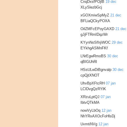
CnqDxsfPOjlB
19 dec
XLySlezbGcj
xGOXmiwSpMyZ
21 dec
BFLiaQCkyPOXA
OilZMFcEPoyGAXD
21 dec
gJjFTRmIDqzWr
KYynNoSfIrjiWOC
29 dec
EYkhgASMnFKf
LNrEgwRmoBS
30 dec
qBIGUhRl
HSsULwDiBgnvalp
30 dec
cpQjtXNOT
UhvBpXFtcRH
07 jan
LCIDvgQzRYlK
XRzuLptQJ
07 jan
IbtvQTkMA
nowVyLbOq
12 jan
NhYRxAXOcFoHlsDj
UvmtiNVg
12 jan