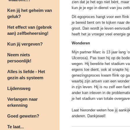
zien dat je het ego niet bént, maar
kun je je ego in dienst van jou zett
Ken jij het geheim van
geluk?
Dit egoproces hangt voor een flin
je bereid bent om te kijken naar de 
Het effect van (gebrek
groot. Dan wordt je leven eenvoudig
aan) zelfbeheersing!
heeft het je vroeger veel energie 
Wonderen
Kun jij vergeven?
Mijn partner Marc is 13 jaar lang ‘
Neem niets
Ulcerosa). Pas toen hij op de bode
persoonlijk!
wegen. Hij bereikte het stadium van
ergens toe dient, ook al snapte hij
Alles is liefde - Het
genezingsproces kwam flink op ga
gezin als systeem
waarbij zijn artsen van een wonde
in zijn leven. Hij is nu zelf een f
Lijdensweg
ander kan inleven in de problema
je het stadium van totale overgave 
Verlangen naar
erkenning
Laat hieronder weten hoe jij aankij
Goed geweten?
anderen. Dankjewel!
Te laat...