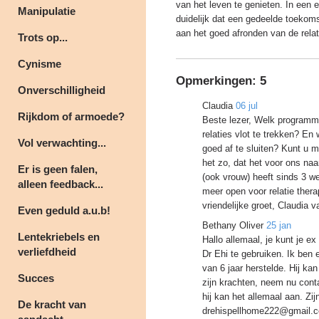
van het leven te genieten. In een e
Manipulatie
duidelijk dat een gedeelde toekoms
aan het goed afronden van de relat
Trots op...
Cynisme
Opmerkingen:
5
Onverschilligheid
Claudia
06 jul
Rijkdom of armoede?
Beste lezer, Welk programm
relaties vlot te trekken? En
Vol verwachting...
goed af te sluiten? Kunt u 
het zo, dat het voor ons naar 
Er is geen falen,
(ook vrouw) heeft sinds 3 we
alleen feedback...
meer open voor relatie thera
vriendelijke groet, Claudia v
Even geduld a.u.b!
Bethany Oliver
25 jan
Lentekriebels en
Hallo allemaal, je kunt je e
verliefdheid
Dr Ehi te gebruiken. Ik ben 
van 6 jaar herstelde. Hij kan
Succes
zijn krachten, neem nu conta
hij kan het allemaal aan. Zij
De kracht van
drehispellhome222@gmail.