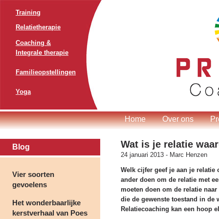
Training
Relatietherapie
Coaching &
Integrale therapie
Familieopstellingen
Yoga
Home
Over ons
Pr
Wat is je relatie waa
Blog
24 januari 2013 -
Marc Henzen
Welk cijfer geef je aan je relati
Vier soorten
ander doen om de relatie met ee
gevoelens
moeten doen om de relatie naar 
die de gewenste toestand in de 
Het wonderbaarlijke
Relatiecoaching kan een hoop e
kerstverhaal van Poes