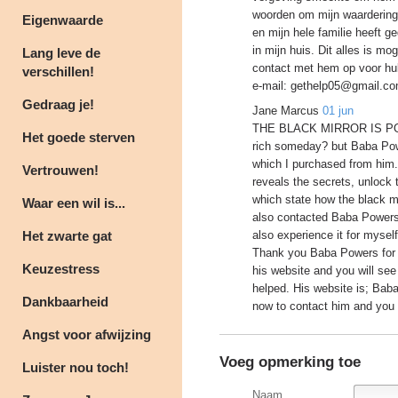
woorden om mijn waardering t
Eigenwaarde
en mijn hele familie heeft g
in mijn huis. Dit alles is m
Lang leve de
contact met hem op voor hu
verschillen!
e-mail: gethelp05@gmail.c
Gedraag je!
Jane Marcus
01 jun
THE BLACK MIRROR IS POWE
Het goede sterven
rich someday? but Baba Powe
which I purchased from him.
Vertrouwen!
reveals the secrets, unlock 
which state how the black mi
Waar een wil is...
also contacted Baba Powers
Het zwarte gat
also experience it for myself
Thank you Baba Powers for y
Keuzestress
his website and you will se
helped. His website is; Bab
Dankbaarheid
now to contact him and you wi
Angst voor afwijzing
Voeg opmerking toe
Luister nou toch!
Naam