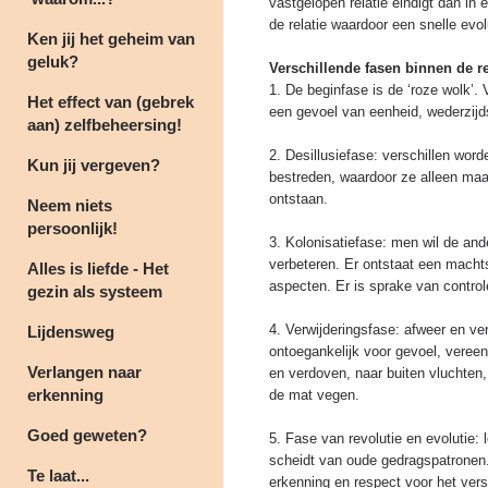
vastgelopen relatie eindigt dan in 
de relatie waardoor een snelle evol
Ken jij het geheim van
geluk?
Verschillende fasen binnen de re
1. De beginfase is de ‘roze wolk’. 
Het effect van (gebrek
een gevoel van eenheid, wederzijd
aan) zelfbeheersing!
2. Desillusiefase: verschillen word
Kun jij vergeven?
bestreden, waardoor ze alleen maa
ontstaan.
Neem niets
persoonlijk!
3. Kolonisatiefase: men wil de and
verbeteren. Er ontstaat een machts
Alles is liefde - Het
aspecten. Er is sprake van contro
gezin als systeem
4. Verwijderingsfase: afweer en ver
Lijdensweg
ontoegankelijk voor gevoel, vere
Verlangen naar
en verdoven, naar buiten vluchten
erkenning
de mat vegen.
Goed geweten?
5. Fase van revolutie en evolutie: l
scheidt van oude gedragspatronen. 
Te laat...
erkenning en respect voor het ver