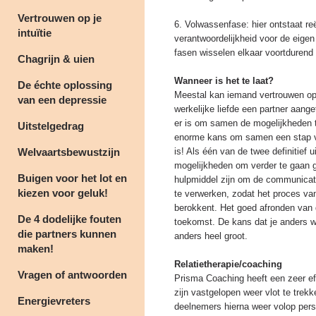
Vertrouwen op je
6. Volwassenfase: hier ontstaat reël
intuïtie
verantwoordelijkheid voor de eigen
fasen wisselen elkaar voortdurend 
Chagrijn & uien
Wanneer is het te laat?
De échte oplossing
Meestal kan iemand vertrouwen op 
van een depressie
werkelijke liefde een partner aange
er is om samen de mogelijkheden t
Uitstelgedrag
enorme kans om samen een stap ver
Welvaartsbewustzijn
is! Als één van de twee definitief u
mogelijkheden om verder te gaan 
Buigen voor het lot en
hulpmiddel zijn om de communicatie
kiezen voor geluk!
te verwerken, zodat het proces va
berokkent. Het goed afronden van de
De 4 dodelijke fouten
toekomst. De kans dat je anders w
die partners kunnen
anders heel groot.
maken!
Relatietherapie/coaching
Vragen of antwoorden
Prisma Coaching heeft een zeer ef
zijn vastgelopen weer vlot te trek
Energievreters
deelnemers hierna weer volop per