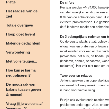
Pietje
De cijfers
Per jaar worden +/- 74.000 huwel
Het raadsel van de
van de huwelijken eindigt in een s
ziel
80% van de scheidingen gaat uit 
extreem problematisch. De gemiddel
Totale overgave
de 6 kinderen maakt een echtsche
Hoop doet leven!
De 3 belangrijkste redenen om 
Op de eerste plaats staat: gebrek 
Malende gedachten!
elkaar kunnen praten en ontrouw st
moet worden voor een echtscheiding
Verwondering
(advocaten, het huis, de boedel, p
Met volle teugen...
(kinderen, schuld, schaamte, woed
toekomst). Het valt niet mee om em
Hoe kun je karma
neutraliseren?
Twee soorten relaties
Je kunt spreken van oppervlakkige
De noodzaak van
verdoezeld of weggewerkt, men ho
balans tussen geven
is bang voor vernieuwing.
& nemen!
Er zijn ook evoluerende relaties w
Vraag jij je weleens af
problemen onder ogen zien, en so
'waarom...?'