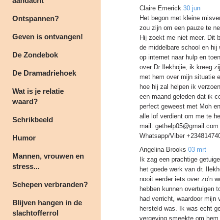
aandacht
Claire Emerick
30 jun
Ontspannen?
Het begon met kleine misver
zou zijn om een pauze te ne
Geven is ontvangen!
Hij zoekt me niet meer. Dit 
de middelbare school en hij 
De Zondebok
op internet naar hulp en t
over Dr Ilekhojie, ik kreeg 
De Dramadriehoek
met hem over mijn situatie e
hoe hij zal helpen ik verzoe
Wat is je relatie
een maand geleden dat ik c
waard?
perfect geweest met Moh en
alle lof verdient om me te hel
Schrikbeeld
mail: gethelp05@gmail.com 
Whatsapp/Viber +23481474
Humor
Angelina Brooks
03 mrt
Mannen, vrouwen en
Ik zag een prachtige getui
stress...
het goede werk van dr. Ilekh
nooit eerder iets over zo'n
Schepen verbranden?
hebben kunnen overtuigen tot
had verricht, waardoor mijn
Blijven hangen in de
hersteld was. Ik was echt 
slachtofferrol
vergeving smeekte om hem te