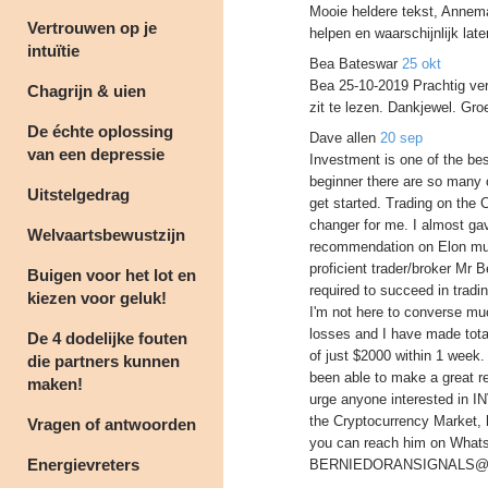
Mooie heldere tekst, Annema
Vertrouwen op je
helpen en waarschijnlijk lat
intuïtie
Bea Bateswar
25 okt
Bea 25-10-2019 Prachtig verw
Chagrijn & uien
zit te lezen. Dankjewel. Gro
De échte oplossing
Dave allen
20 sep
van een depressie
Investment is one of the bes
beginner there are so many 
Uitstelgedrag
get started. Trading on the 
changer for me. I almost gav
Welvaartsbewustzijn
recommendation on Elon mus
proficient trader/broker Mr 
Buigen voor het lot en
required to succeed in tradi
kiezen voor geluk!
I'm not here to converse mu
losses and I have made total
De 4 dodelijke fouten
of just $2000 within 1 week.
die partners kunnen
been able to make a great ret
maken!
urge anyone interested in I
the Cryptocurrency Market, 
Vragen of antwoorden
you can reach him on Whats
Energievreters
BERNIEDORANSIGNALS@GMAI