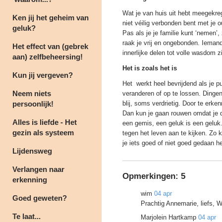
Wat je van huis uit hebt meegekre
Ken jij het geheim van
niet véilig verbonden bent met je 
geluk?
Pas als je je familie kunt ‘nemen’, 
raak je vrij en ongebonden. Iemand
Het effect van (gebrek
innerlijke delen tot volle wasdom 
aan) zelfbeheersing!
Het is zoals het is
Kun jij vergeven?
Het werkt heel bevrijdend als je pu
Neem niets
veranderen of op te lossen. Dinge
persoonlijk!
blij, soms verdrietig. Door te erke
Dan kun je gaan rouwen omdat je d
Alles is liefde - Het
een gemis, een geluk is een geluk.
gezin als systeem
tegen het leven aan te kijken. Zo 
je iets goed of niet goed gedaan he
Lijdensweg
Verlangen naar
Opmerkingen:
5
erkenning
wim
04 apr
Goed geweten?
Prachtig Annemarie, liefs, 
Te laat...
Marjolein Hartkamp
04 apr