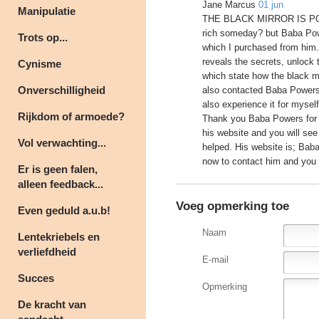
Jane Marcus
01 jun
Manipulatie
THE BLACK MIRROR IS POWE
rich someday? but Baba Powe
Trots op...
which I purchased from him.
reveals the secrets, unlock 
Cynisme
which state how the black mi
Onverschilligheid
also contacted Baba Powers
also experience it for myself
Rijkdom of armoede?
Thank you Baba Powers for y
his website and you will se
Vol verwachting...
helped. His website is; Bab
now to contact him and you wi
Er is geen falen,
alleen feedback...
Voeg opmerking toe
Even geduld a.u.b!
Naam
Lentekriebels en
verliefdheid
E-mail
Succes
Opmerking
De kracht van