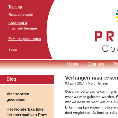
Training
Relatietherapie
Coaching &
Integrale therapie
Familieopstellingen
Yoga
Home
Over ons
Pr
Verlangen naar erke
Blog
03 april 2014 -
Marc Henzen
Onze behoefte aan erkenning is 
Vier soorten
waar we mee geboren worden. We
gevoelens
wat we doen en voor wat ons ov
Erkenning kan enorm motiveren,
Het wonderbaarlijke
doet weglekken. Je kunt er zelf
kerstverhaal van Poes