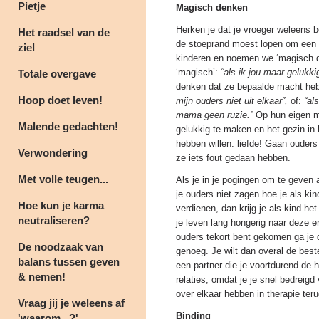
Pietje
Magisch denken
Herken je dat je vroeger weleens b
Het raadsel van de
de stoeprand moest lopen om een g
ziel
kinderen en noemen we ‘magisch 
‘magisch’:
“als ik jou maar gelukki
Totale overgave
denken dat ze bepaalde macht he
Hoop doet leven!
mijn ouders niet uit elkaar”,
of:
“als
mama geen ruzie.”
Op hun eigen m
Malende gedachten!
gelukkig te maken en het gezin in 
hebben willen: liefde! Gaan ouders
Verwondering
ze iets fout gedaan hebben.
Met volle teugen...
Als je in je pogingen om te geven
je ouders niet zagen hoe je als ki
Hoe kun je karma
verdienen, dan krijg je als kind het
neutraliseren?
je leven lang hongerig naar deze e
ouders tekort bent gekomen ga je di
De noodzaak van
genoeg. Je wilt dan overal de beste
balans tussen geven
een partner die je voortdurend de h
& nemen!
relaties, omdat je je snel bedreigd 
over elkaar hebben in therapie te
Vraag jij je weleens af
Binding
'waarom...?'