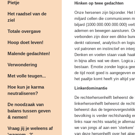
Pietje
Hinken op twee gedachten
Onze hersenen zijn bijzonder. Het 
Het raadsel van de
miljard cellen die communiceren m
ziel
biljard (1000.000.000.000.000) ver
ademen en bewegen aansturen. Ons 
Totale overgave
verbonden zijn door een dikke bun
Hoop doet leven!
denkt rationeel, analytisch en logi
vol patronen en instinctief en inte
Malende gedachten!
Denken en voelen staan vaak haaks
in bijna alles wat we doen. Logica 
Verwondering
bestaan. Emotie zonder logica gee
de tijd nooit goed is aangegeven en 
Met volle teugen...
het paaltje komt heeft yin altijd ya
Hoe kun je karma
Linkerdominantie
neutraliseren?
De rechterhersenhelft beheerst de 
linkerhersenhelft beheerst de recht
De noodzaak van
beheerst dus de tegenovergesteld
balans tussen geven
bevolking is verder rechtshandig en
& nemen!
links naar rechts waarbij je allema
we van jongs af aan een ‘sterkere’ 
Vraag jij je weleens af
van deze hersenhelft over het al
'waarom...?'