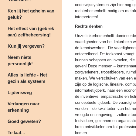
onderwijssystemen zijn hier nog o
Ken jij het geheim van
rechterhersenhelft nodig om metaf
geluk?
interpreteren!
Rechts denken
Het effect van (gebrek
aan) zelfbeheersing!
Onze linkerhersenhelft domineerde
vaardigheden van het linkerbrein w
Kun jij vergeven?
de kenniswerkers. De vaardigheden 
ontoereikend. De toekomst vraagt
Neem niets
kunnen scheppen en invoelen, die
persoonlijk!
geven! Deze mensen – kunstenaars,
zorgverleners, troostbieders, rui
Alles is liefde - Het
maken. We verschuiven van een e
gezin als systeem
zijn op de logische, lineaire, comp
informatietijdperk, naar een econ
Lijdensweg
de inventieve, empathische en hol
conceptuele tijdperk. De vaardighe
Verlangen naar
vonden – de kwaliteiten van het re
erkenning
vreugde en zingeving – zullen stee
Individuen, gezinnen en organisa
Goed geweten?
brein ontwikkelen om tot professio
Te laat...
komen.