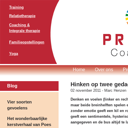
Training
Relatietherapie
Coaching &
Integrale therapie
Familieopstellingen
Yoga
Home
Over ons
Pr
Hinken op twee geda
Blog
02 november 2011 -
Marc Henzen
Denken en voelen (linker en rech
Vier soorten
maar beide breinhelften spelen e
gevoelens
zonder emotie geeft een kil en 
geeft een sentimentele, hysteris
Het wonderbaarlijke
aangegeven en de bus altijd te 
kerstverhaal van Poes